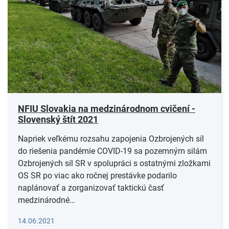
NFIU Slovakia na medzinárodnom cvičení -
Slovenský štít 2021
Napriek veľkému rozsahu zapojenia Ozbrojených síl
do riešenia pandémie COVID-19 sa pozemným silám
Ozbrojených síl SR v spolupráci s ostatnými zložkami
OS SR po viac ako ročnej prestávke podarilo
naplánovať a zorganizovať taktickú časť
medzinárodné…
Čítať viac
14.06.2021