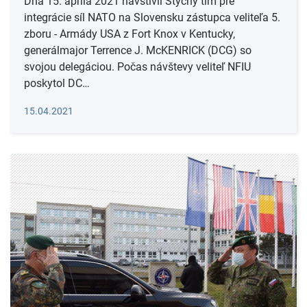
Dňa 15. apríla 2021 navštívil Styčný tím pre
integrácie síl NATO na Slovensku zástupca veliteľa 5.
zboru - Armády USA z Fort Knox v Kentucky,
generálmajor Terrence J. McKENRICK (DCG) so
svojou delegáciou. Počas návštevy veliteľ NFIU
poskytol DC…
Čítať viac
15.04.2021