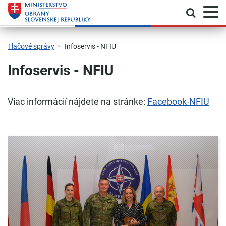
Prepnú
Skočiť na hlavnú navigáciu
Skočiť na obsah
Skočiť na bočný panel
Skočiť na pätičku
Kontakt
Prehlásenie o prístupnosti
Tlačové správy
Infoservis - NFIU
Infoservis - NFIU
Viac informácií nájdete na stránke:
Facebook-NFIU