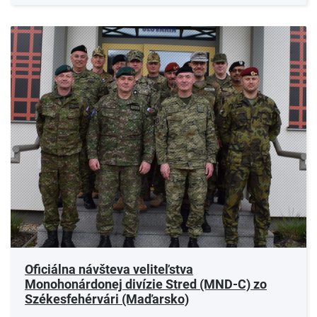
Oficiálna návšteva veliteľstva
Monohonárdonej divízie Stred (MND-C) zo
Székesfehérvári (Maďarsko)