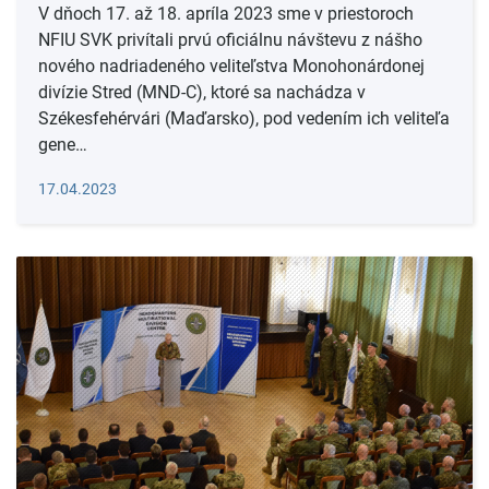
V dňoch 17. až 18. apríla 2023 sme v priestoroch
NFIU SVK privítali prvú oficiálnu návštevu z nášho
nového nadriadeného veliteľstva Monohonárdonej
divízie Stred (MND-C), ktoré sa nachádza v
Székesfehérvári (Maďarsko), pod vedením ich veliteľa
gene…
Čítať viac
17.04.2023