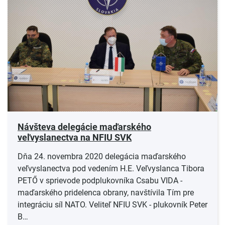
Návšteva delegácie maďarského
veľvyslanectva na NFIU SVK
Dňa 24. novembra 2020 delegácia maďarského
veľvyslanectva pod vedením H.E. Veľvyslanca Tibora
PETŐ v sprievode podplukovníka Csabu VIDA -
maďarského pridelenca obrany, navštívila Tím pre
integráciu síl NATO. Veliteľ NFIU SVK - plukovník Peter
B…