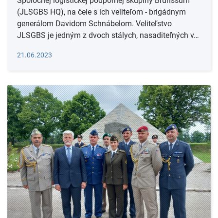
Spoločnej logistickej podpornej skupiny Brunssum
(JLSGBS HQ), na čele s ich veliteľom - brigádnym
generálom Davidom Schnábelom. Veliteľstvo
JLSGBS je jedným z dvoch stálych, nasaditeľných v…
Čítať viac
21.06.2023