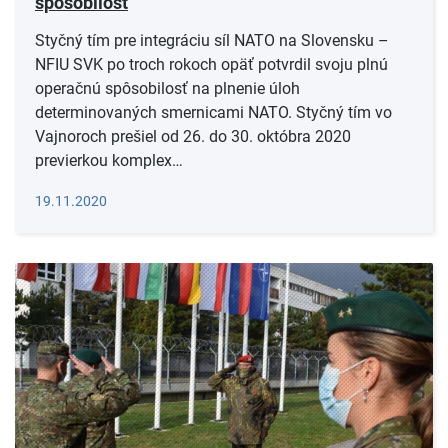
spôsobilosť
Styčný tím pre integráciu síl NATO na Slovensku –
NFIU SVK po troch rokoch opäť potvrdil svoju plnú
operačnú spôsobilosť na plnenie úloh
determinovaných smernicami NATO. Styčný tím vo
Vajnoroch prešiel od 26. do 30. októbra 2020
previerkou komplex…
Čítať viac
19.11.2020