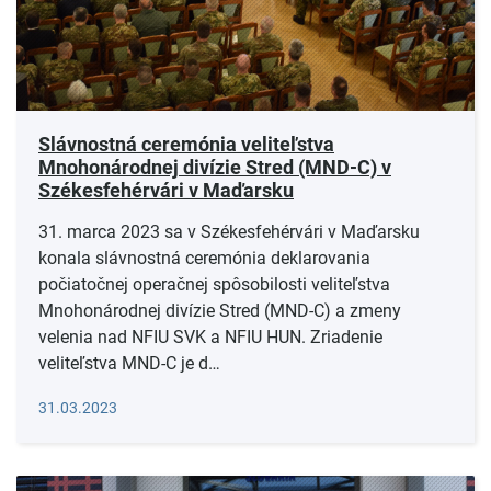
Slávnostná ceremónia veliteľstva
Mnohonárodnej divízie Stred (MND-C) v
Székesfehérvári v Maďarsku
31. marca 2023 sa v Székesfehérvári v Maďarsku
konala slávnostná ceremónia deklarovania
počiatočnej operačnej spôsobilosti veliteľstva
Mnohonárodnej divízie Stred (MND-C) a zmeny
velenia nad NFIU SVK a NFIU HUN. Zriadenie
veliteľstva MND-C je d…
Čítať viac
31.03.2023