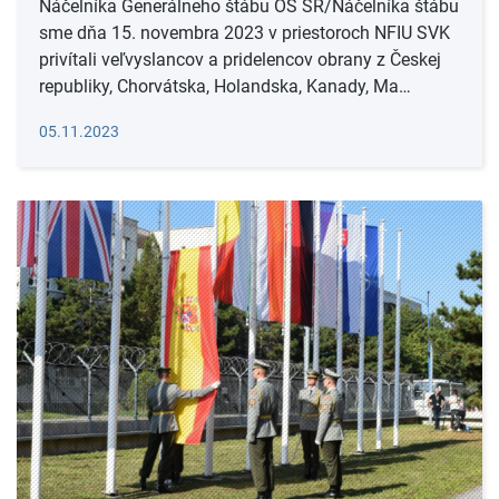
Náčelníka Generálneho štábu OS SR/Náčelníka štábu
sme dňa 15. novembra 2023 v priestoroch NFIU SVK
privítali veľvyslancov a pridelencov obrany z Českej
republiky, Chorvátska, Holandska, Kanady, Ma…
Čítať viac
05.11.2023