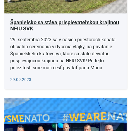
Španielsko sa stáva prispievateľskou krajinou
NFIU SVK
29. septembra 2023 sa v našich priestoroch konala
oficiálna ceremónia vztýčenia vlajky, na privítanie
Španielskeho kráľovstva, ktoré sa stalo deviatou
prispievajúcou krajinou na NFIU SVK! Pri tejto
príležitosti sme mali česť privítať pána Mariá…
Čítať viac
29.09.2023