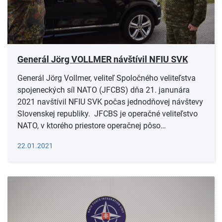
Generál Jörg VOLLMER návštívil NFIU SVK
Generál Jörg Vollmer, veliteľ Spoločného veliteľstva
spojeneckých síl NATO (JFCBS) dňa 21. janunára
2021 navštívil NFIU SVK počas jednodňovej návštevy
Slovenskej republiky. JFCBS je operačné veliteľstvo
NATO, v ktorého priestore operačnej pôso…
Čítať viac
22.01.2021