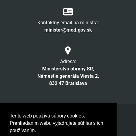
Kontaktný email na ministra:
minister@mod.gov.sk
Adresa:
Ministerstvo obrany SR,
Námestie generála Viesta 2,
832 47 Bratislava
Facebook
Twitter
Instagram
YouTube
Tento web používa súbory cookies.
Prehliadaním webu vyjadrujete súhlas s ich
© 2026 MOSR. Všetky práva vyhradené
používaním.
Verzia pre slabozrakých