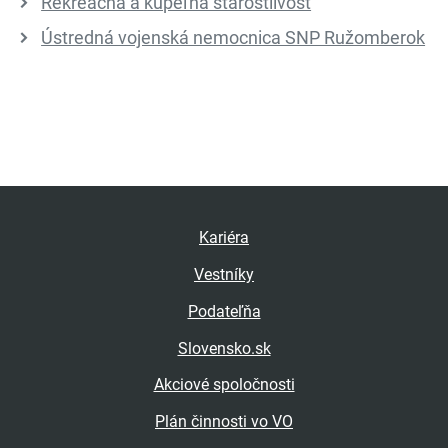
Rekreačná a kúpeľná starostlivosť
Ústredná vojenská nemocnica SNP Ružomberok
Kariéra
Vestníky
Podateľňa
Slovensko.sk
Akciové spoločnosti
Plán činnosti vo VO