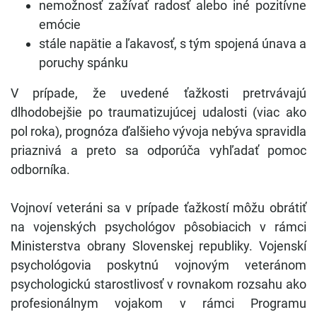
nemožnosť zažívať radosť alebo iné pozitívne
emócie
stále napätie a ľakavosť, s tým spojená únava a
poruchy spánku
V prípade, že uvedené ťažkosti pretrvávajú
dlhodobejšie po traumatizujúcej udalosti (viac ako
pol roka), prognóza ďalšieho vývoja nebýva spravidla
priaznivá a preto sa odporúča vyhľadať pomoc
odborníka.
Vojnoví veteráni sa v prípade ťažkostí môžu obrátiť
na vojenských psychológov pôsobiacich v rámci
Ministerstva obrany Slovenskej republiky. Vojenskí
psychológovia poskytnú vojnovým veteránom
psychologickú starostlivosť v rovnakom rozsahu ako
profesionálnym vojakom v rámci Programu