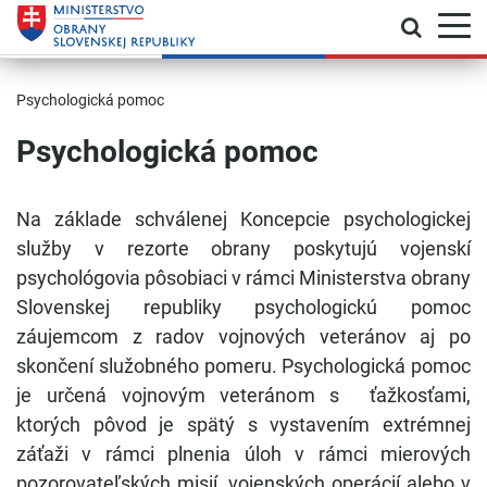
Prepnú
Skočiť na hlavnú navigáciu
Skočiť na obsah
Skočiť na bočný panel
Skočiť na pätičku
Kontakt
Prehlásenie o prístupnosti
Psychologická pomoc
Psychologická pomoc
Na základe schválenej Koncepcie psychologickej
služby v rezorte obrany poskytujú vojenskí
psychológovia pôsobiaci v rámci Ministerstva obrany
Slovenskej republiky psychologickú pomoc
záujemcom z radov vojnových veteránov aj po
skončení služobného pomeru. Psychologická pomoc
je určená vojnovým veteránom s ťažkosťami,
ktorých pôvod je spätý s vystavením extrémnej
záťaži v rámci plnenia úloh v rámci mierových
pozorovateľských misií, vojenských operácií alebo v