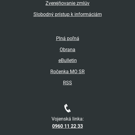
Zverejňovanie zmlúv
Slobodný prístup k informáciám
Plná poľná
Obrana
eBulletin
Ročenka MO SR
RSS
Vojenská linka:
0960 11 22 33