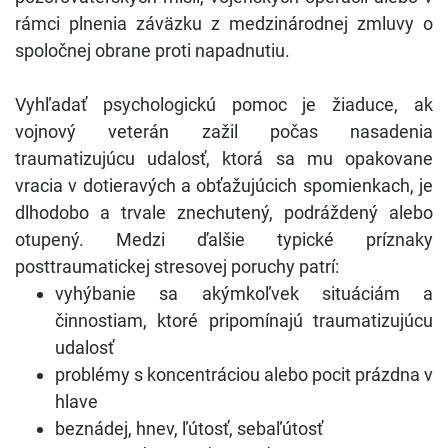
rámci plnenia záväzku z medzinárodnej zmluvy o
spoločnej obrane proti napadnutiu.
Vyhľadať psychologickú pomoc je žiaduce, ak
vojnový veterán zažil počas nasadenia
traumatizujúcu udalosť, ktorá sa mu opakovane
vracia v dotieravých a obťažujúcich spomienkach, je
dlhodobo a trvale znechutený, podráždený alebo
otupený. Medzi ďalšie typické príznaky
posttraumatickej stresovej poruchy patrí:
vyhýbanie sa akýmkoľvek situáciám a
činnostiam, ktoré pripomínajú traumatizujúcu
udalosť
problémy s koncentráciou alebo pocit prázdna v
hlave
beznádej, hnev, ľútosť, sebaľútosť