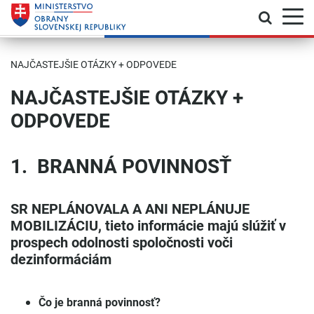
Prepnú
Skočiť na hlavnú navigáciu
Skočiť na obsah
Skočiť na bočný panel
Skočiť na pätičku
Kontakt
Prehlásenie o prístupnosti
NAJČASTEJŠIE OTÁZKY + ODPOVEDE
NAJČASTEJŠIE OTÁZKY +
ODPOVEDE
1. BRANNÁ POVINNOSŤ
SR NEPLÁNOVALA A ANI NEPLÁNUJE
MOBILIZÁCIU, tieto informácie majú slúžiť v
prospech odolnosti spoločnosti voči
dezinformáciám
Čo je branná povinnosť?