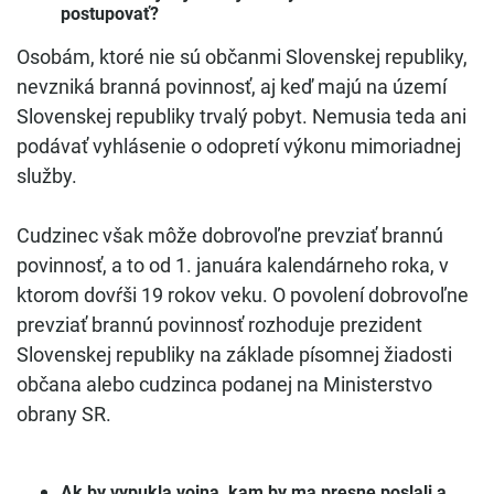
postupovať?
Osobám, ktoré nie sú občanmi Slovenskej republiky,
nevzniká branná povinnosť, aj keď majú na území
Slovenskej republiky trvalý pobyt. Nemusia teda ani
podávať vyhlásenie o odopretí výkonu mimoriadnej
služby.
Cudzinec však môže dobrovoľne prevziať brannú
povinnosť, a to od 1. januára kalendárneho roka, v
ktorom dovŕši 19 rokov veku. O povolení dobrovoľne
prevziať brannú povinnosť rozhoduje prezident
Slovenskej republiky na základe písomnej žiadosti
občana alebo cudzinca podanej na Ministerstvo
obrany SR.
Ak by vypukla vojna, kam by ma presne poslali a