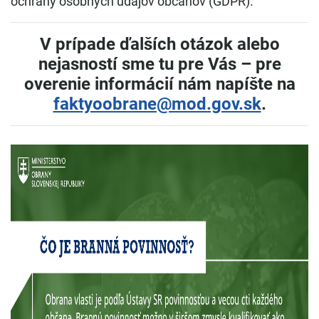
ochrany osobných údajov občanov (GDPR).
V prípade ďalších otázok alebo
nejasností sme tu pre Vás – pre
overenie informácií nám napíšte na
faktyoobrane@mod.gov.sk
.