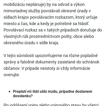
mobilizáciu neplánuje) by na odvod a výkon
mimoriadnej služby povolávali okresné úrady v
sídlach krajov povolávacím rozkazom, ktorý určuje
miesto a čas, kde a kedy je potrebné sa hlásiť.
Povolávací rozkaz sa v takých prípadoch doručuje do
vlastných rúk prostredníctvom pošty, obce alebo
okresného úradu v sídle kraja.
V tejto súvislosti upozorňujeme na rôzne poplašné
správy a falošné dokumenty zasielané do schránok
občanov. V prípade neistoty si vždy informácie
overujte.
Preplatí mi štát ušlú mzdu, prípadne dostanem
dovolenku?
Po vyhlásení vojny alebo vojnového stavu by všetci