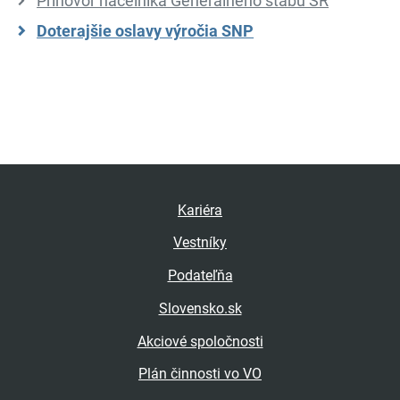
Príhovor náčelníka Generálneho štábu SR
Doterajšie oslavy výročia SNP
Kariéra
Vestníky
Podateľňa
Slovensko.sk
Akciové spoločnosti
Plán činnosti vo VO