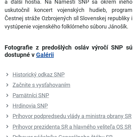
a ďalší hostia. Na Námestí SNP sa okrem iného
uskutočnil koncert vojenských hudieb, program
Čestnej stráže Ozbrojených síl Slovenskej republiky i
vystúpenie vojenského folklórneho súboru Jánošík.
Fotografie z predošlých osláv výročí SNP sú
dostupné v
Galérii
Historický odkaz SNP
Začnite s vysťahovaním
Pamätníci SNP
Hrdinovia SNP
Príhovor podpredsedu vlády a ministra obrany SR
Príhovor prezidenta SR a hlavného veliteľa OS SR