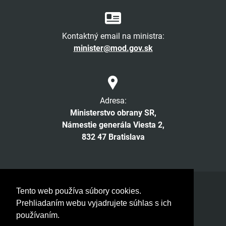
Kontaktný email na ministra:
minister@mod.gov.sk
Adresa:
Ministerstvo obrany SR,
Námestie generála Viesta 2,
832 47 Bratislava
Facebook
Twitter
Instagram
YouTube
Tento web používa súbory cookies.
Prehliadaním webu vyjadrujete súhlas s ich
© 2026 MOSR. Všetky práva vyhradené
používaním.
Verzia pre slabozrakých