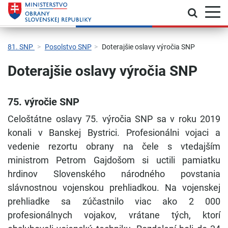
Prepnú
Skočiť na hlavnú navigáciu
Skočiť na obsah
Skočiť na bočný panel
Skočiť na pätičku
Kontakt
Prehlásenie o prístupnosti
81. SNP
Posolstvo SNP
Doterajšie oslavy výročia SNP
Doterajšie oslavy výročia SNP
75. výročie SNP
Celoštátne oslavy 75. výročia SNP sa v roku 2019
konali v Banskej Bystrici. Profesionálni vojaci a
vedenie rezortu obrany na čele s vtedajším
ministrom Petrom Gajdošom si uctili pamiatku
hrdinov Slovenského národného povstania
slávnostnou vojenskou prehliadkou. Na vojenskej
prehliadke sa zúčastnilo viac ako 2 000
profesionálnych vojakov, vrátane tých, ktorí