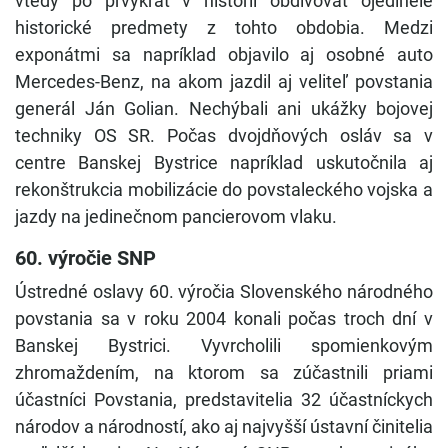
vtedy po prvýkrát v histórii obdivovať ojedinelé
historické predmety z tohto obdobia. Medzi
exponátmi sa napríklad objavilo aj osobné auto
Mercedes-Benz, na akom jazdil aj veliteľ povstania
generál Ján Golian. Nechýbali ani ukážky bojovej
techniky OS SR. Počas dvojdňových osláv sa v
centre Banskej Bystrice napríklad uskutočnila aj
rekonštrukcia mobilizácie do povstaleckého vojska a
jazdy na jedinečnom pancierovom vlaku.
60. výročie SNP
Ústredné oslavy 60. výročia Slovenského národného
povstania sa v roku 2004 konali počas troch dní v
Banskej Bystrici. Vyvrcholili spomienkovým
zhromaždením, na ktorom sa zúčastnili priami
účastníci Povstania, predstavitelia 32 účastníckych
národov a národností, ako aj najvyšší ústavní činitelia