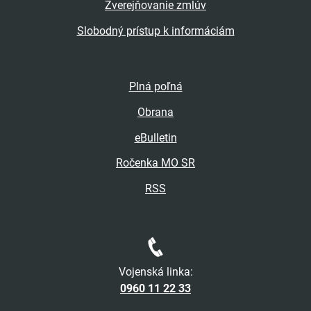
Zverejňovanie zmlúv
Slobodný prístup k informáciám
Plná poľná
Obrana
eBulletin
Ročenka MO SR
RSS
Vojenská linka:
0960 11 22 33