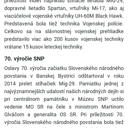
príležitosť vidieť napríklad stíhacie lietadlá MiG-29,
dopravné lietadlo Spartan, vrtuľníky Mi-17, ako aj
viacúčelové vojenské vrtuľníky UH-60M Black Hawk.
Predstavená bola tiež technika Vojenskej polície.
Celkovo sa na slávnostnej vojenskej prehliadke
predstavilo viac ako 200 kusov vojenskej techniky
vrátane 15 kusov leteckej techniky.
70. výročie SNP
Oslavy 70. výročia začiatku Slovenského národného
povstania v Banskej Bystrici odštartoval v roku
2014 prelet stíhačiek Mig-29. Pamiatku jednej z
najvýznamnejších udalostí našich národných dejín si
pri centrálnom pamätníku v Múzeu SNP uctilo
vedenie MO SR na čele s ministrom Martinom
Glváčom a generalita OS SR. Pri príležitosti 70.
výročia Slovenského národného povstania bola tiež