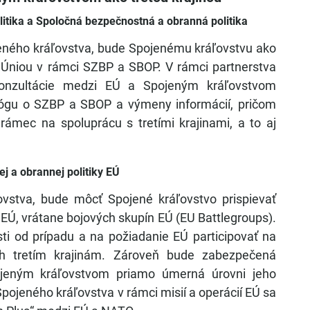
itika a Spoločná bezpečnostná a obranná politika
eného kráľovstva, bude Spojenému kráľovstvu ako
s Úniou v rámci SZBP a SBOP. V rámci partnerstva
konzultácie medzi EÚ a Spojeným kráľovstvom
ialógu o SZBP a SBOP a výmeny informácií, pričom
 rámec na spoluprácu s tretími krajinami, a to aj
j a obrannej politiky EÚ
vstva, bude môcť Spojené kráľovstvo prispievať
í EÚ, vrátane bojových skupín EÚ (EU Battlegroups).
ti od prípadu a na požiadanie EÚ participovať na
h tretím krajinám. Zároveň bude zabezpečená
ojeným kráľovstvom priamo úmerná úrovni jeho
pojeného kráľovstva v rámci misií a operácií EÚ sa