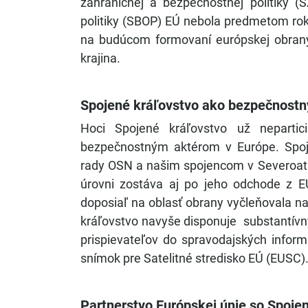
zahraničnej a bezpečnostnej politiky 
politiky (SBOP) EÚ nebola predmetom rok
na budúcom formovaní európskej obrany
krajina.
Spojené kráľovstvo ako bezpečnostn
Hoci Spojené kráľovstvo už nepart
bezpečnostným aktérom v Európe. Spoj
rady OSN a našim spojencom v Severoatlan
úrovni zostáva aj po jeho odchode z EÚ
doposiaľ na oblasť obrany vyčleňovala na
kráľovstvo navyše disponuje substantívn
prispievateľov do spravodajských infor
snímok pre Satelitné stredisko EÚ (EUSC)
Partnerstvo Európskej únie so Spoje