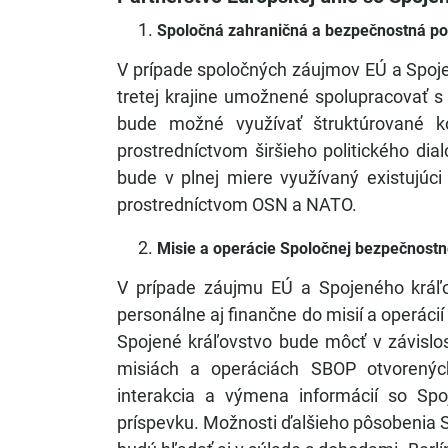
Spoločná zahraničná a bezpečnostná pol
V prípade spoločných záujmov EÚ a Spoj
tretej krajine umožnené spolupracovať 
bude možné využívať štruktúrované 
prostredníctvom širšieho politického d
bude v plnej miere využívaný existujúci
prostredníctvom OSN a NATO.
Misie a operácie Spoločnej bezpečnostne
V prípade záujmu EÚ a Spojeného kráľo
personálne aj finančne do misií a operáci
Spojené kráľovstvo bude môcť v závislos
misiách a operáciách SBOP otvorenýc
interakcia a výmena informácií so Sp
príspevku. Možnosti ďalšieho pôsobenia S