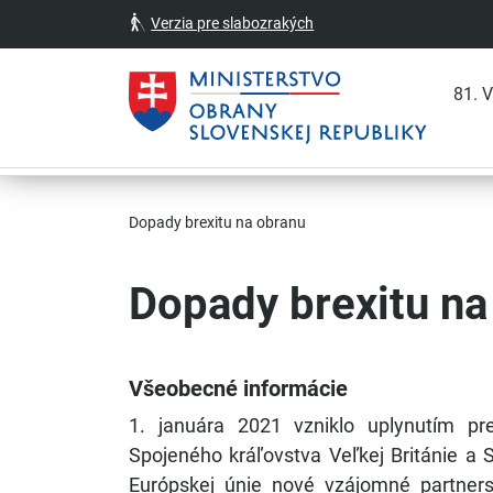
Verzia pre slabozrakých
81. 
Skočiť na hlavnú navigáciu
Skočiť na obsah
Skočiť na bočný panel
Skočiť na pätičku
Kontakt
Prehlásenie o prístupnosti
Dopady brexitu na obranu
Dopady brexitu na
Všeobecné informácie
1. januára 2021 vzniklo uplynutím p
Spojeného kráľovstva Veľkej Británie a S
Európskej únie nové vzájomné partners