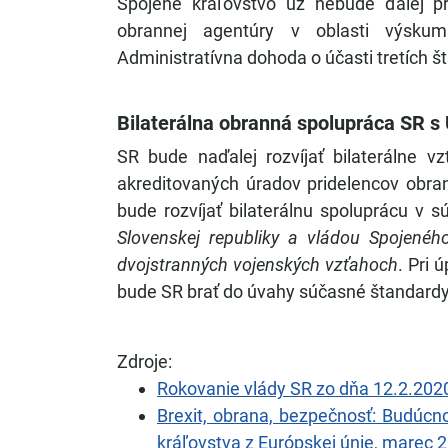
Spojené kráľovstvo už nebude ďalej pri
obrannej agentúry v oblasti výskum
Administratívna dohoda o účasti tretích š
Bilaterálna obranná spolupráca SR s
SR bude naďalej rozvíjať bilaterálne 
akreditovaných úradov pridelencov obra
bude rozvíjať bilaterálnu spoluprácu v 
Slovenskej republiky a vládou Spojenéh
dvojstranných vojenských vzťahoch
. Pri
bude SR brať do úvahy súčasné štandardy 
Zdroje:
Rokovanie vlády SR zo dňa 12.2.202
Brexit, obrana, bezpečnosť: Budúc
kráľovstva z Európskej únie, marec 2