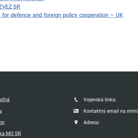
MZVEZ SR
ns for defence and foreign policy cooperation – UK
poľná
Vojenská linka:
a
Kontaktný email na minis
tin
Adresa:
ka MO SR