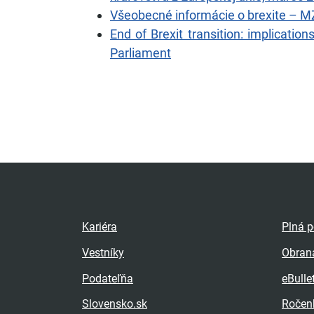
Všeobecné informácie o brexite – 
End of Brexit transition: implicatio
Parliament
Kariéra
Plná 
Vestníky
Obran
Podateľňa
eBulle
Slovensko.sk
Ročen