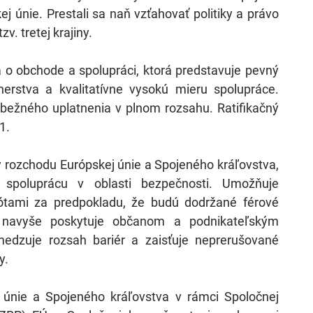
ej únie. Prestali sa naň vzťahovať politiky a právo
v. tretej krajiny.
o obchode a spolupráci, ktorá predstavuje pevný
erstva a kvalitatívne vysokú mieru spolupráce.
dbežného uplatnenia v plnom rozsahu. Ratifikačný
1.
 rozchodu Európskej únie a Spojeného kráľovstva,
poluprácu v oblasti bezpečnosti. Umožňuje
ótami za predpokladu, že budú dodržané férové
 navyše poskytuje občanom a podnikateľským
medzuje rozsah bariér a zaisťuje neprerušované
y.
únie a Spojeného kráľovstva v rámci Spoločnej