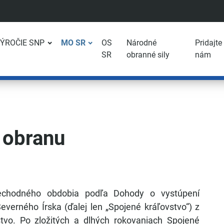
VÝROČIE SNP
MO SR
OS
Národné
Pridajte
SR
obranné sily
nám
 obranu
rechodného obdobia podľa Dohody o vystúpení
everného Írska (ďalej len „Spojené kráľovstvo“) z
tvo. Po zložitých a dlhých rokovaniach Spojené