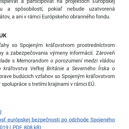
spievať a participovať na projektoch Európskej
u a spôsobilostí, pokiaľ nebude uzatvorená
tátov, a ani v rámci Európskeho obranného fondu.
 UK
vzťahy so Spojeným kráľovstvom prostredníctvom
ny a zabezpečovania výmeny informácií. Zároveň
súlade s
Memorandom o porozumení medzi vládou
o kráľovstva Veľkej Británie a Severného Írska o
 úprave budúcich vzťahov so Spojeným kráľovstvom
spolupráce s tretími krajinami v rámci EÚ.
0
nosť európskej bezpečnosti po odchode Spojeného
019 (.PDF, 808 kB)