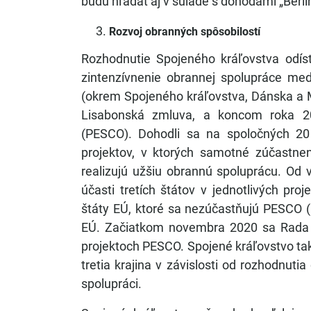
budú hľadať aj v súlade s dohodami „Berl
Rozvoj obranných spôsobilostí
Rozhodnutie Spojeného kráľovstva odís
zintenzívnenie obrannej spolupráce med
(okrem Spojeného kráľovstva, Dánska a M
Lisabonská zmluva, a koncom roka 20
(PESCO). Dohodli sa na spoločných 20 
projektov, v ktorých samotné zúčastne
realizujú užšiu obrannú spoluprácu. Od
účasti tretích štátov v jednotlivých pr
štáty EÚ, ktoré sa nezúčastňujú PESCO (D
EÚ. Začiatkom novembra 2020 sa Rada EÚ
projektoch PESCO. Spojené kráľovstvo ta
tretia krajina v závislosti od rozhodnuti
spolupráci.