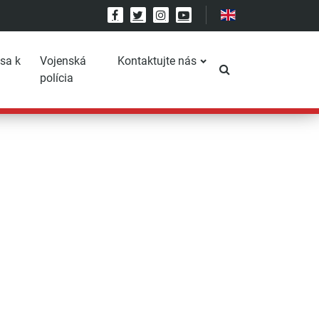
Facebook
Twitter
Instagram
YouTube
 sa k
Vojenská
Kontaktujte nás
Prepnúť vyhľadáv
polícia