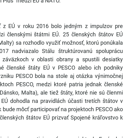
ín Plus“ medzi EÚ a NATO.
ť z EÚ v roku 2016 bolo jedným z impulzov pre
zi členskými štátmi EÚ. 25 členských štátov EÚ
alty) sa rozhodlo využiť možnosť, ktorú ponúkala
17 nadviazalo Stálu štruktúrovanú spoluprácu
záväzkoch v oblasti obrany a spustili desiatky
né členské štáty EÚ v PESCO alebo ich podniky
 vzniku PESCO bola na stole aj otázka výnimočnej
ojektoch PESCO, medzi ktoré patria jednak členské
ánsko, Malta), ale tiež štáty, ktoré nie sú členmi
 dohodla na pravidlách účasti tretích štátov v
k bude môcť participovať na projektoch PESCO ako
a členských štátov EÚ prizvať Spojené kráľovstvo k