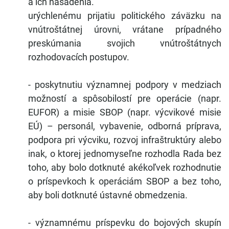
a ich nasadenia.
urýchlenému prijatiu politického záväzku na
vnútroštátnej úrovni, vrátane prípadného
preskúmania svojich vnútroštátnych
rozhodovacích postupov.
- poskytnutiu významnej podpory v medziach
možností a spôsobilostí pre operácie (napr.
EUFOR) a misie SBOP (napr. výcvikové misie
EÚ) – personál, vybavenie, odborná príprava,
podpora pri výcviku, rozvoj infraštruktúry alebo
inak, o ktorej jednomyseľne rozhodla Rada bez
toho, aby bolo dotknuté akékoľvek rozhodnutie
o príspevkoch k operáciám SBOP a bez toho,
aby boli dotknuté ústavné obmedzenia.
- významnému príspevku do bojových skupín