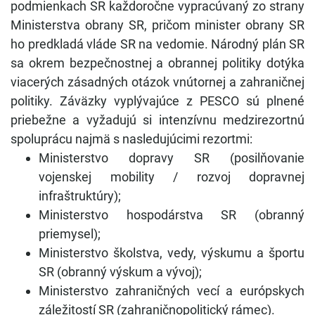
podmienkach SR každoročne vypracúvaný zo strany
Ministerstva obrany SR, pričom minister obrany SR
ho predkladá vláde SR na vedomie. Národný plán SR
sa okrem bezpečnostnej a obrannej politiky dotýka
viacerých zásadných otázok vnútornej a zahraničnej
politiky. Záväzky vyplývajúce z PESCO sú plnené
priebežne a vyžadujú si intenzívnu medzirezortnú
spoluprácu najmä s nasledujúcimi rezortmi:
Ministerstvo dopravy SR (posilňovanie
vojenskej mobility / rozvoj dopravnej
infraštruktúry);
Ministerstvo hospodárstva SR (obranný
priemysel);
Ministerstvo školstva, vedy, výskumu a športu
SR (obranný výskum a vývoj);
Ministerstvo zahraničných vecí a európskych
záležitostí SR (zahraničnopolitický rámec).