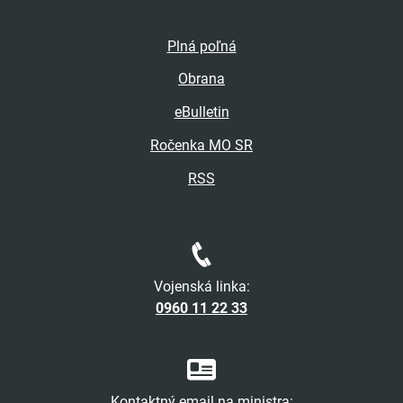
Plná poľná
Obrana
eBulletin
Ročenka MO SR
RSS
Vojenská linka:
0960 11 22 33
Kontaktný email na ministra: