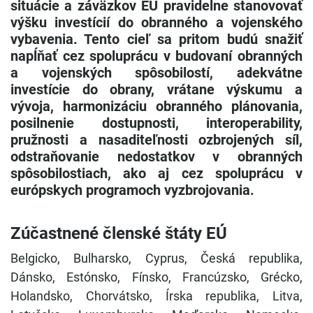
situácie a záväzkov EÚ pravidelne stanovovať
výšku investícií do obranného a vojenského
vybavenia. Tento cieľ sa pritom budú snažiť
napĺňať cez spoluprácu v budovaní obranných
a vojenských spôsobilostí, adekvátne
investície do obrany, vrátane výskumu a
vývoja, harmonizáciu obranného plánovania,
posilnenie dostupnosti, interoperability,
pružnosti a nasaditeľnosti ozbrojených síl,
odstraňovanie nedostatkov v obranných
spôsobilostiach, ako aj cez spoluprácu v
európskych programoch vyzbrojovania.
Zúčastnené členské štáty EÚ
Belgicko, Bulharsko, Cyprus, Česká republika,
Dánsko, Estónsko, Fínsko, Francúzsko, Grécko,
Holandsko, Chorvátsko, Írska republika, Litva,