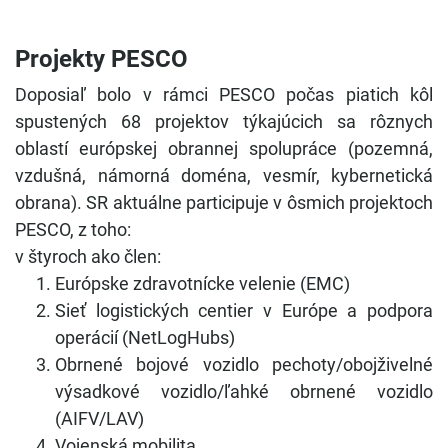
Projekty PESCO
Doposiaľ bolo v rámci PESCO počas piatich kôl
spustených 68 projektov týkajúcich sa rôznych
oblastí európskej obrannej spolupráce (pozemná,
vzdušná, námorná doména, vesmír, kybernetická
obrana). SR aktuálne participuje v ôsmich projektoch
PESCO, z toho:
v štyroch ako člen:
Európske zdravotnícke velenie (EMC)
Sieť logistických centier v Európe a podpora
operácií (NetLogHubs)
Obrnené bojové vozidlo pechoty/obojživelné
výsadkové vozidlo/ľahké obrnené vozidlo
(AIFV/LAV)
Vojenská mobilita