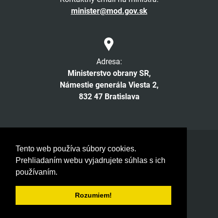
minister@mod.gov.sk
Adresa:
Ministerstvo obrany SR,
Námestie generála Viesta 2,
832 47 Bratislava
Facebook
Twitter
Instagram
YouTube
Tento web používa súbory cookies.
Prehliadaním webu vyjadrujete súhlas s ich
© 2026 MOSR. Všetky práva vyhradené
používaním.
Verzia pre slabozrakých
Vyhlásenie o prístupnosti
Rozumiem!
Tvorba stránok
: Aglo Solutions