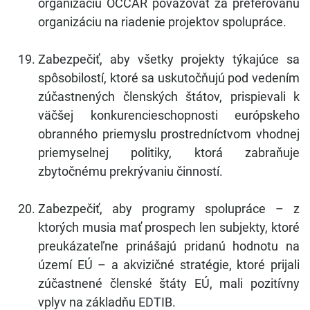
organizáciu OCCAR považovať za preferovanú
organizáciu na riadenie projektov spolupráce.
Zabezpečiť, aby všetky projekty týkajúce sa
spôsobilostí, ktoré sa uskutočňujú pod vedením
zúčastnených členských štátov, prispievali k
väčšej konkurencieschopnosti európskeho
obranného priemyslu prostredníctvom vhodnej
priemyselnej politiky, ktorá zabraňuje
zbytočnému prekrývaniu činností.
Zabezpečiť, aby programy spolupráce – z
ktorých musia mať prospech len subjekty, ktoré
preukázateľne prinášajú pridanú hodnotu na
území EÚ – a akvizičné stratégie, ktoré prijali
zúčastnené členské štáty EÚ, mali pozitívny
vplyv na základňu EDTIB.