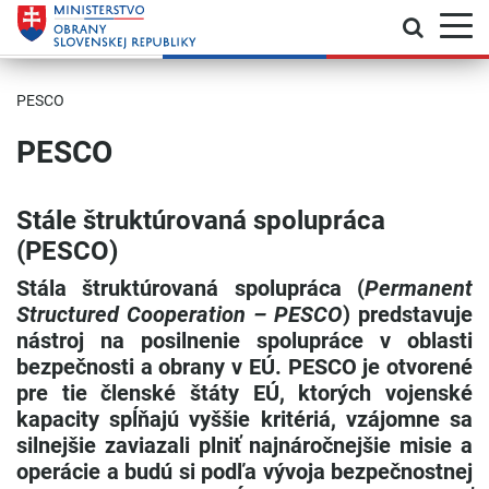
Prepnú
Skočiť na hlavnú navigáciu
Skočiť na obsah
Skočiť na bočný panel
Skočiť na pätičku
Kontakt
Prehlásenie o prístupnosti
PESCO
PESCO
Stále štruktúrovaná spolupráca
(PESCO)
Stála štruktúrovaná spolupráca (
Permanent
Structured Cooperation – PESCO
) predstavuje
nástroj na posilnenie spolupráce v oblasti
bezpečnosti a obrany v EÚ. PESCO je otvorené
pre tie členské štáty EÚ, ktorých vojenské
kapacity spĺňajú vyššie kritériá, vzájomne sa
silnejšie zaviazali plniť najnáročnejšie misie a
operácie a budú si podľa vývoja bezpečnostnej