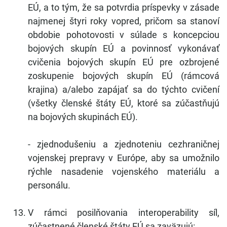
EÚ, a to tým, že sa potvrdia príspevky v zásade
najmenej štyri roky vopred, pričom sa stanoví
obdobie pohotovosti v súlade s koncepciou
bojových skupín EÚ a povinnosť vykonávať
cvičenia bojových skupín EÚ pre ozbrojené
zoskupenie bojových skupín EÚ (rámcová
krajina) a/alebo zapájať sa do týchto cvičení
(všetky členské štáty EÚ, ktoré sa zúčastňujú
na bojových skupinách EÚ).
- zjednodušeniu a zjednoteniu cezhraničnej
vojenskej prepravy v Európe, aby sa umožnilo
rýchle nasadenie vojenského materiálu a
personálu.
V rámci posilňovania interoperability síl,
zúčastnené členské štáty EÚ sa zaväzujú: