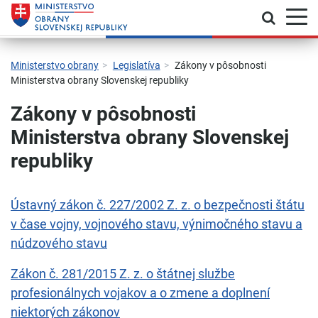
Prepnú
Skočiť na hlavnú navigáciu
Skočiť na obsah
Skočiť na bočný panel
Skočiť na pätičku
Kontakt
Prehlásenie o prístupnosti
Ministerstvo obrany
Legislatíva
Zákony v pôsobnosti
Ministerstva obrany Slovenskej republiky
Zákony v pôsobnosti
Ministerstva obrany Slovenskej
republiky
Ústavný zákon č. 227/2002 Z. z. o bezpečnosti štátu
v čase vojny, vojnového stavu, výnimočného stavu a
núdzového stavu
Zákon č. 281/2015 Z. z. o štátnej službe
profesionálnych vojakov a o zmene a doplnení
niektorých zákonov