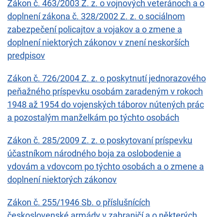
Zákon č. 463/2003 Z. z. o vojnových veteránoch a o
doplnení zákona č. 328/2002 Z. z. o sociálnom
zabezpečení policajtov a vojakov a o zmene a
doplnení niektorých zákonov v znení neskorších
predpisov
Zákon č. 726/2004 Z. z. o poskytnutí jednorazového
peňažného príspevku osobám zaradeným v rokoch
1948 až 1954 do vojenských táborov nútených prác
a pozostalým manželkám po týchto osobách
Zákon č. 285/2009 Z. z. o poskytovaní príspevku
účastníkom národného boja za oslobodenie a
vdovám a vdovcom po týchto osobách a o zmene a
doplnení niektorých zákonov
Zákon č. 255/1946 Sb. o příslušnících
československé armády v zahraničí a o některých