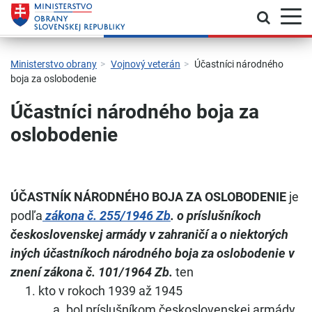
Prepnú
Skočiť na hlavnú navigáciu
Skočiť na obsah
Skočiť na bočný panel
Skočiť na pätičku
Kontakt
Prehlásenie o prístupnosti
Ministerstvo obrany
Vojnový veterán
Účastníci národného
boja za oslobodenie
Účastníci národného boja za
oslobodenie
ÚČASTNÍK NÁRODNÉHO BOJA ZA OSLOBODENIE
je
podľa
zákona č. 255/1946 Zb
. o príslušníkoch
československej armády v zahraničí a o niektorých
iných účastníkoch národného boja za oslobodenie v
znení zákona č. 101/1964 Zb.
ten
kto v rokoch 1939 až 1945
bol príslušníkom československej armády