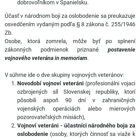
dobrovoľníkom v Španielsku.
Účasť v národnom boji za oslobodenie sa preukazuje
osvedčením vydaným podľa § 8 zákona č. 255/1946
Zb.
Osobe, ktorá zomrela, môže byť po splnení
zákonných podmienok priznané
postavenie
vojnového veterána in memoriam
.
V súhrne ide o dve skupiny vojnových veteránov:
Novodobí vojnoví veteráni
(profesionálni vojaci
ozbrojených síl Slovenskej republiky, ktorí
pôsobili aspoň 90 dní v zahraničných
vojenských operáciách alebo mierových
pozorovateľských misiách),
Vojnoví veteráni - účastníci národného boja za
oslobodenie
(osoby, ktorých činnosť sa viaže k