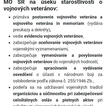
MO SR na úseku starostlivosti o
vojnových veteránov:
priznáva
postavenie vojnového veterána a
vojnového veterána in memoriam
(vydáva
preukazy a dekréty),
vedie
evidenciu vojnových veteránov
,
zabezpečuje
oceňovanie vojnových veteránov
vojenskými vyznamenaniami,
zabezpečuje
vymenúvanie a povyšovanie
vojnových veteránov
do vojenských hodností,
zabezpečuje
spracúvanie a vydávanie
osvedčení
o účasti v národnom boji za
oslobodenie podľa zákona č. 255/1946 Zb.,
podieľa sa na udržiavaní vojenských tradícií
organizáciou a súčinnosťou pri zabezpečovaní
celoštátnych osláv a pietnych aktov
pri