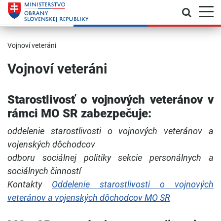
Prepnú
Skočiť na hlavnú navigáciu
Skočiť na obsah
Skočiť na bočný panel
Skočiť na pätičku
Kontakt
Prehlásenie o prístupnosti
Vojnoví veteráni
Vojnoví veteráni
Starostlivosť o vojnových veteránov v
rámci MO SR zabezpečuje:
oddelenie starostlivosti o vojnových veteránov a
vojenských dôchodcov
odboru sociálnej politiky sekcie personálnych a
sociálnych činností
Kontakty
Oddelenie starostlivosti o vojnových
veteránov a vojenských dôchodcov MO SR