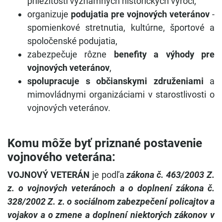
príležitosti významných historických výročí,
organizuje
podujatia pre vojnových veteránov
-
spomienkové stretnutia, kultúrne, športové a
spoločenské podujatia,
zabezpečuje rôzne
benefity a výhody pre
vojnových veteránov
,
spolupracuje s občianskymi združeniami
a
mimovládnymi organizáciami v starostlivosti o
vojnových veteránov.
Komu môže byť priznané postavenie
vojnového veterána:
VOJNOVÝ VETERÁN
je podľa
zákona č. 463/2003 Z.
z. o vojnových veteránoch a o doplnení zákona č.
328/2002 Z. z. o sociálnom zabezpečení policajtov a
vojakov a o zmene a doplnení niektorých zákonov v