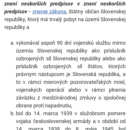
znení neskorších predpisov v znení neskorších
predpisov -
znenie zákona
, štátny občan Slovenskej
republiky, ktorý má trvalý pobyt na území Slovenskej
republiky a
vykonával aspoň 90 dní vojenskú službu mimo
územia Slovenskej republiky ako príslušník
ozbrojených síl Slovenskej republiky alebo ako
príslušník ozbrojených síl štátov, ktorých
právnym nástupcom je Slovenská republika, a
to v rámci mierových pozorovateľských misií,
vojenských operácií alebo v rámci plnenia
záväzku z medzinárodnej zmluvy o spoločnej
obrane proti napadnutiu,
bol do 14. marca 1939 v služobnom pomere
vojaka československej armády a v období od
14. marca 1939 do 8. mája 1945 bol