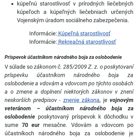
kúpeľnú starostlivosť v prírodných liečebných
kúpeľoch a kúpeľných liečebniach určených
Vojenským úradom sociálneho zabezpečenia.
Informácie:
Kúpeľná starostlivosť
Informácie:
Rekreačná starostlivosť
Príspevok účastníkom národného boja za oslobodenie
V súlade so
zákonom č. 285/2009 Z. z. o poskytovaní
príspevku účastníkom národného boja za
oslobodenie a vdovám a vdovcom po týchto osobách
a o zmene a doplnení niektorých zákonov v znení
neskorších predpisov -
znenie zákona
, je
vojnovým
veteránom – účastníkom národného boja za
oslobodenie
poskytovaný príspevok k dôchodku v
sume
70 eur
mesačne. Vdovám a vdovcom po
účastníkoch národného boja za oslobodenie je