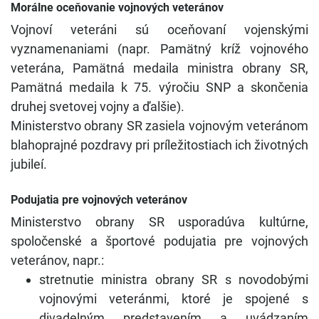
Morálne oceňovanie vojnových veteránov
Vojnoví veteráni sú oceňovaní vojenskými
vyznamenaniami (napr. Pamätný kríž vojnového
veterána, Pamätná medaila ministra obrany SR,
Pamätná medaila k 75. výročiu SNP a skončenia
druhej svetovej vojny a ďalšie).
Ministerstvo obrany SR zasiela vojnovým veteránom
blahoprajné pozdravy pri príležitostiach ich životných
jubileí.
Podujatia pre vojnových veteránov
Ministerstvo obrany SR usporadúva kultúrne,
spoločenské a športové podujatia pre vojnových
veteránov, napr.:
stretnutie ministra obrany SR s novodobými
vojnovými veteránmi, ktoré je spojené s
divadelným predstavením a uvádzaním