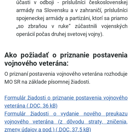
účasti v odboji - príslušníci československej
armády na Slovensku a v zahraničí, príslušníci
spojeneckej armády a partizáni, ktorí sa priamo
„so zbraňou v ruke“ zúčastnili vojenských
operácií počas druhej svetovej vojny).
Ako požiadať o priznanie postavenia
vojnového veterána:
O priznaní postavenia vojnového veterána rozhoduje
MO SR na základe písomnej žiadosti.
Formulár žiadosti o priznanie postavenia vojnového
veterána (.DOC, 36 kB)
Formulár žiadosti o vydanie nového preukazu
vojnového veterána (z dôvodu straty, zničenia,
zmeny údajov a pod.) (.DOC, 37.5 kB)