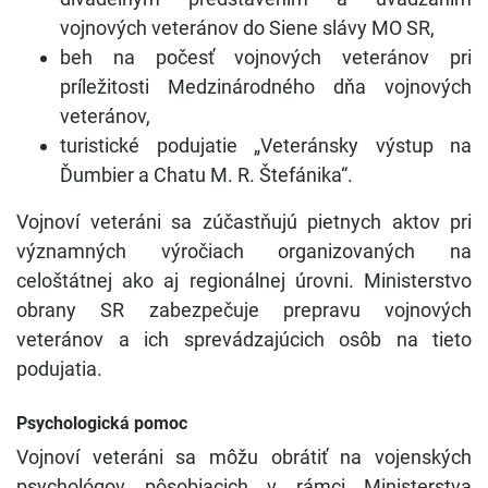
vojnových veteránov do Siene slávy MO SR,
beh na počesť vojnových veteránov pri
príležitosti Medzinárodného dňa vojnových
veteránov,
turistické podujatie „Veteránsky výstup na
Ďumbier a Chatu M. R. Štefánika“.
Vojnoví veteráni sa zúčastňujú pietnych aktov pri
významných výročiach organizovaných na
celoštátnej ako aj regionálnej úrovni. Ministerstvo
obrany SR zabezpečuje prepravu vojnových
veteránov a ich sprevádzajúcich osôb na tieto
podujatia.
Psychologická pomoc
Vojnoví veteráni sa môžu obrátiť na vojenských
psychológov pôsobiacich v rámci Ministerstva