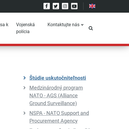
Facebook
Twitter
Instagram
YouTube
 sa k
Vojenská
Kontaktujte nás
Prepnúť vyhľadáv
polícia
Štúdie uskutočniteľnosti
Medzinárodný program
NATO - AGS (Alliance
Ground Surveillance)
NSPA - NATO Support and
Procurement Agency