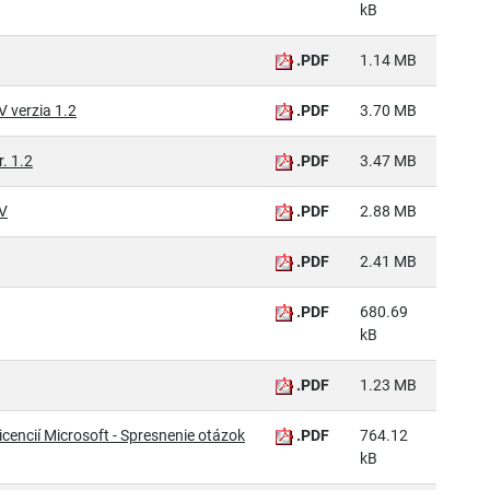
kB
.PDF
1.14 MB
 verzia 1.2
.PDF
3.70 MB
. 1.2
.PDF
3.47 MB
OV
.PDF
2.88 MB
.PDF
2.41 MB
.PDF
680.69
kB
.PDF
1.23 MB
cencií Microsoft - Spresnenie otázok
.PDF
764.12
kB