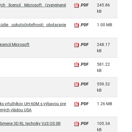
ch licencií Microsoft (zverejnené
.PDF
245.86
kB
ie uskutočniteľnosti obstaranie
.PDF
1.00 MB
cencií Microsoft
.PDF
248.17
kB
.PDF
581.22
kB
.PDF
559.32
kB
 2ks vrtuľníkov UH-60M s výbavou pre
.PDF
1.26 MB
álených vládou USA
k obmene 3D RL techniky VzS OS SR
.PDF
105.34
kB