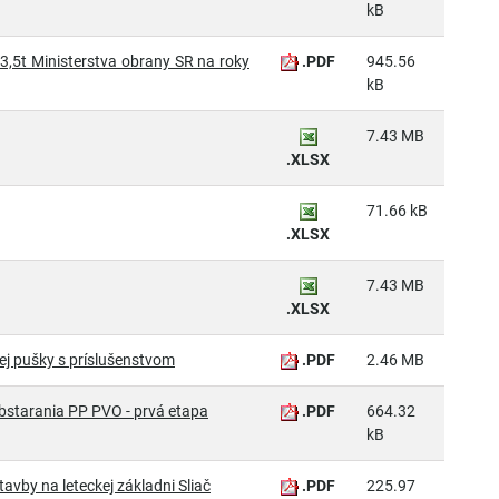
kB
,5t Ministerstva obrany SR na roky
.PDF
945.56
kB
7.43 MB
.XLSX
71.66 kB
.XLSX
7.43 MB
.XLSX
ej pušky s príslušenstvom
.PDF
2.46 MB
obstarania PP PVO - prvá etapa
.PDF
664.32
kB
avby na leteckej základni Sliač
.PDF
225.97