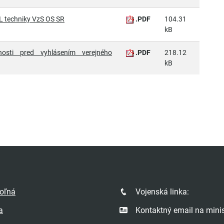
RL techniky VzS OS SR
.PDF
104.31
kB
nosti pred vyhlásením verejného
.PDF
218.12
kB
poľná
Vojenská linka:
a
Kontaktný email na minis