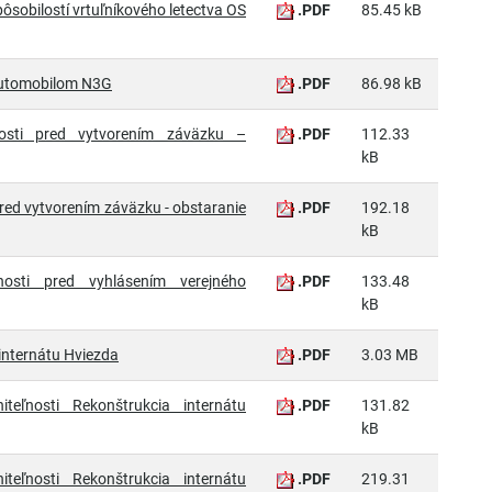
pôsobilostí vrtuľníkového letectva OS
.PDF
85.45 kB
 automobilom N3G
.PDF
86.98 kB
nosti pred vytvorením záväzku –
.PDF
112.33
kB
pred vytvorením záväzku - obstaranie
.PDF
192.18
kB
nosti pred vyhlásením verejného
.PDF
133.48
kB
 internátu Hviezda
.PDF
3.03 MB
niteľnosti Rekonštrukcia internátu
.PDF
131.82
kB
niteľnosti Rekonštrukcia internátu
.PDF
219.31