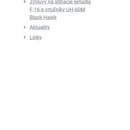
Zmluvy na stíhacie lietadlá
F-16 a vrtuľníky UH-60M
Black Hawk
Aktuality
Linky