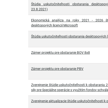
Štúdia uskutočniteľnosti obstarania desktopový
23.8.2021)
Ekonomická analýza na roky 2021 - 2026 štúd
desktopových licencií Microsoft
Štúdia uskutočniteľnosti obstarania desktopových li
Zámer projektu pre obstaranie BOV 8x8
Zámer projektu pre obstaranie PBV
Zverejnenie štúdie uskutočniteľnosti k obstaraniu
sily pre špeciálne operácie s využitím fondov schv
Zverejnenie aktualizacie štúdie uskutočniteľnosti 