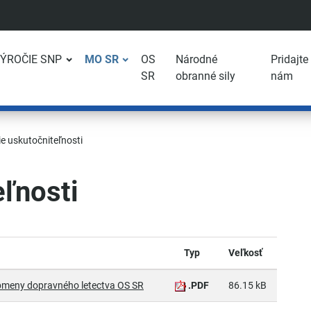
VÝROČIE SNP
MO SR
OS
Národné
Pridajte
SR
obranné sily
nám
e uskutočniteľnosti
eľnosti
Typ
Veľkosť
obmeny dopravného letectva OS SR
.PDF
86.15 kB