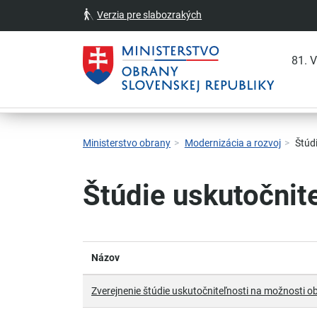
Verzia pre slabozrakých
81. 
Skočiť na hlavnú navigáciu
Skočiť na obsah
Skočiť na bočný panel
Skočiť na pätičku
Kontakt
Prehlásenie o prístupnosti
Ministerstvo obrany
Modernizácia a rozvoj
Štúdi
Štúdie uskutočnit
Názov
Zverejnenie štúdie uskutočniteľnosti na možnosti 