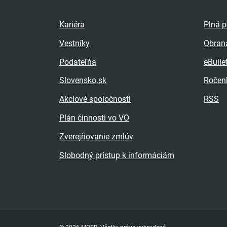
Kariéra
Plná 
Vestníky
Obran
Podateľňa
eBulle
Slovensko.sk
Ročen
Akciové spoločnosti
RSS
Plán činnosti vo VO
Zverejňovanie zmlúv
Slobodný prístup k informáciám