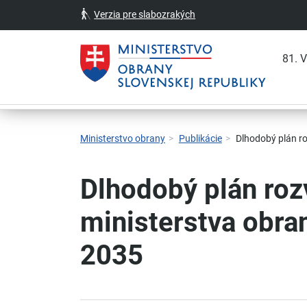
Verzia pre slabozrakých
81. 
Skočiť na hlavnú navigáciu
Skočiť na obsah
Skočiť na bočný panel
Skočiť na pätičku
Kontakt
Prehlásenie o prístupnosti
Ministerstvo obrany
Publikácie
Dlhodobý plán ro
Dlhodobý plán roz
ministerstva obra
2035