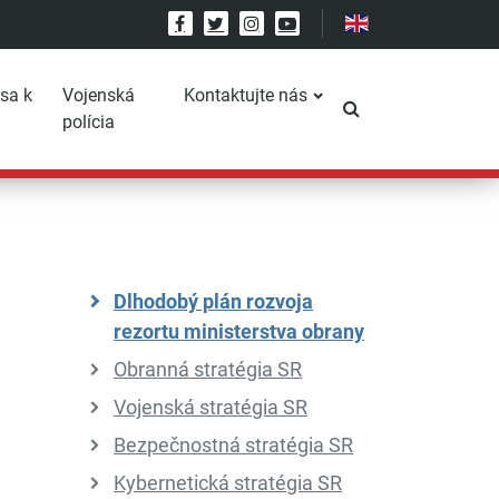
Facebook
Twitter
Instagram
YouTube
 sa k
Vojenská
Kontaktujte nás
Prepnúť vyhľadáv
polícia
Dlhodobý plán rozvoja
rezortu ministerstva obrany
Obranná stratégia SR
Vojenská stratégia SR
Bezpečnostná stratégia SR
Kybernetická stratégia SR