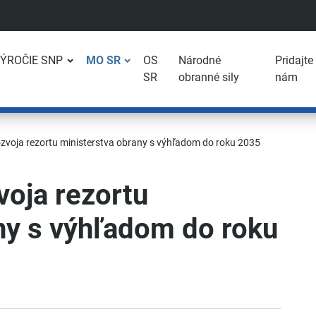
VÝROČIE SNP
MO SR
OS
Národné
Pridajte
SR
obranné sily
nám
zvoja rezortu ministerstva obrany s výhľadom do roku 2035
voja rezortu
ny s výhľadom do roku