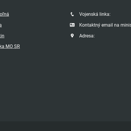
poľná
Vojenská linka:
a
Kontaktný email na minis
tin
Adresa:
ka MO SR