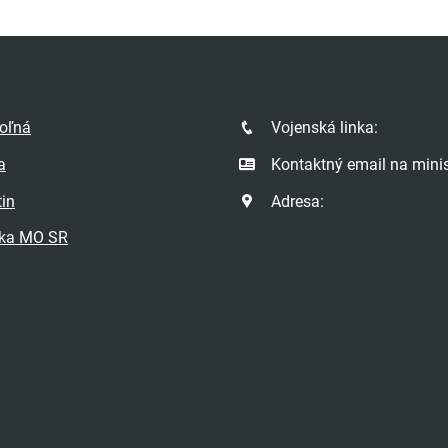
poľná
Vojenská linka:
a
Kontaktný email na minis
tin
Adresa:
ka MO SR