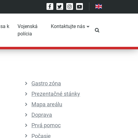
Facebook
Twitter
Instagram
YouTube
 sa k
Vojenská
Kontaktujte nás
Prepnúť vyhľadáv
polícia
Gastro zóna
Prezentačné stánky
Mapa areálu
Doprava
Prvá pomoc
Počasie