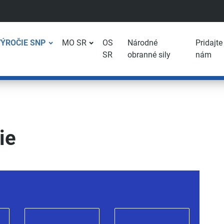
VÝROČIE SNP
MO SR
OS
Národné
Pridajte
SR
obranné sily
nám
ie