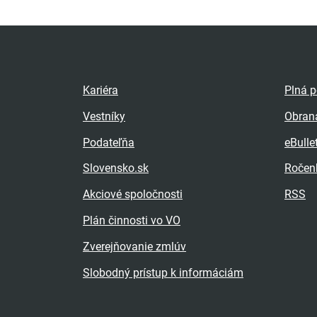
Kariéra
Plná 
Vestníky
Obran
Podateľňa
eBulle
Slovensko.sk
Ročen
Akciové spoločnosti
RSS
Plán činnosti vo VO
Zverejňovanie zmlúv
Slobodný prístup k informáciám