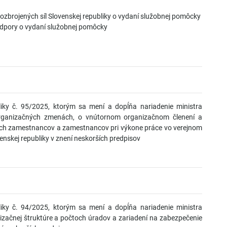
zbrojených síl Slovenskej republiky o vydaní služobnej pomôcky
odpory o vydaní služobnej pomôcky
liky č. 95/2025, ktorým sa mení a dopĺňa nariadenie ministra
organizačných zmenách, o vnútornom organizačnom členení a
nych zamestnancov a zamestnancov pri výkone práce vo verejnom
nskej republiky v znení neskorších predpisov
liky č. 94/2025, ktorým sa mení a dopĺňa nariadenie ministra
izačnej štruktúre a počtoch úradov a zariadení na zabezpečenie