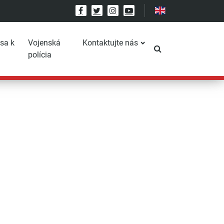
Facebook
Twitter
Instagram
YouTube
 sa k
Vojenská
Kontaktujte nás
Prepnúť vyhľadáv
polícia