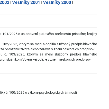
 2002
|
Vestníky 2001
|
Vestníky 2000
|
 101/2025 o ustanovení platového koeficientu príslušnej krajiny
. 102/2025, ktorým sa mení a dopĺňa služobný predpis hlavného
za ohrozenie života alebo zdravia v znení neskorších predpisov
du č. 103/2025, ktorým sa mení služobný predpis hlavného
 príslušníkom Vojenskej polície v znení neskorších predpisov
liky č. 100/2025 o výkone psychologických činností