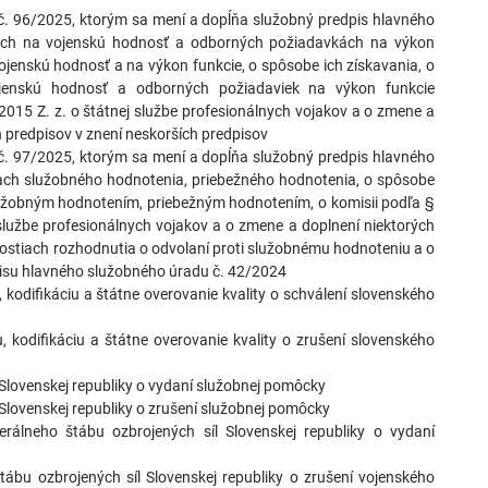
č. 96/2025, ktorým sa mení a dopĺňa služobný predpis hlavného
ách na vojenskú hodnosť a odborných požiadavkách na výkon
vojenskú hodnosť a na výkon funkcie, o spôsobe ich získavania, o
jenskú hodnosť a odborných požiadaviek na výkon funkcie
015 Z. z. o štátnej službe profesionálnych vojakov a o zmene a
 predpisov v znení neskorších predpisov
č. 97/2025, ktorým sa mení a dopĺňa služobný predpis hlavného
ch služobného hodnotenia, priebežného hodnotenia, o spôsobe
žobným hodnotením, priebežným hodnotením, o komisii podľa §
službe profesionálnych vojakov a o zmene a doplnení niektorých
itostiach rozhodnutia o odvolaní proti služobnému hodnoteniu a o
isu hlavného služobného úradu č. 42/2024
odifikáciu a štátne overovanie kvality o schválení slovenského
kodifikáciu a štátne overovanie kvality o zrušení slovenského
Slovenskej republiky o vydaní služobnej pomôcky
lovenskej republiky o zrušení služobnej pomôcky
álneho štábu ozbrojených síl Slovenskej republiky o vydaní
ábu ozbrojených síl Slovenskej republiky o zrušení vojenského