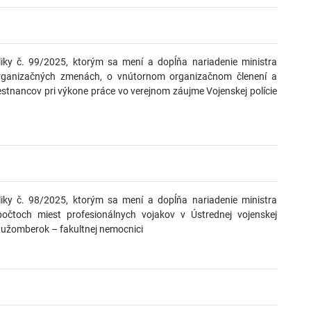
liky č. 99/2025, ktorým sa mení a dopĺňa nariadenie ministra
organizačných zmenách, o vnútornom organizačnom členení a
stnancov pri výkone práce vo verejnom záujme Vojenskej polície
liky č. 98/2025, ktorým sa mení a dopĺňa nariadenie ministra
očtoch miest profesionálnych vojakov v Ústrednej vojenskej
užomberok – fakultnej nemocnici