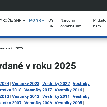
VÝROČIE SNP
MO SR
OS
Národné
Pridajte
SR
obranné sily
nám
ané v roku 2025
ydané v roku 2025
 2024
|
Vestníky 2023
|
Vestníky 2022
|
Vestníky
stníky 2018
|
Vestníky 2017
|
Vestníky 2016
|
 2013
|
Vestníky 2012
|
Vestníky 2011
|
Vestníky
stníky 2007
|
Vestníky 2006
|
Vestníky 2005
|