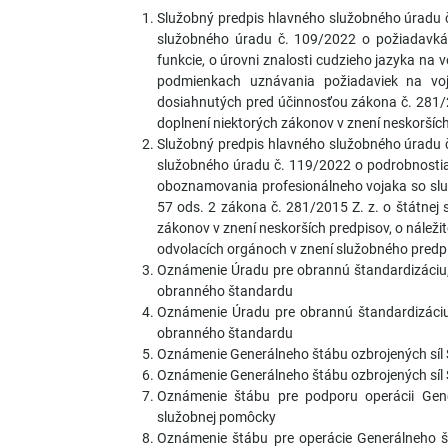
Služobný predpis hlavného služobného úradu 
služobného úradu č. 109/2022 o požiadavk
funkcie, o úrovni znalosti cudzieho jazyka na 
podmienkach uznávania požiadaviek na vo
dosiahnutých pred účinnosťou zákona č. 281/2
doplnení niektorých zákonov v znení neskorších
Služobný predpis hlavného služobného úradu 
služobného úradu č. 119/2022 o podrobnostia
oboznamovania profesionálneho vojaka so slu
57 ods. 2 zákona č. 281/2015 Z. z. o štátnej 
zákonov v znení neskorších predpisov, o nálež
odvolacích orgánoch v znení služobného predp
Oznámenie Úradu pre obrannú štandardizáciu, k
obranného štandardu
Oznámenie Úradu pre obrannú štandardizáciu, 
obranného štandardu
Oznámenie Generálneho štábu ozbrojených síl 
Oznámenie Generálneho štábu ozbrojených síl S
Oznámenie štábu pre podporu operácii Gener
služobnej pomôcky
Oznámenie štábu pre operácie Generálneho št