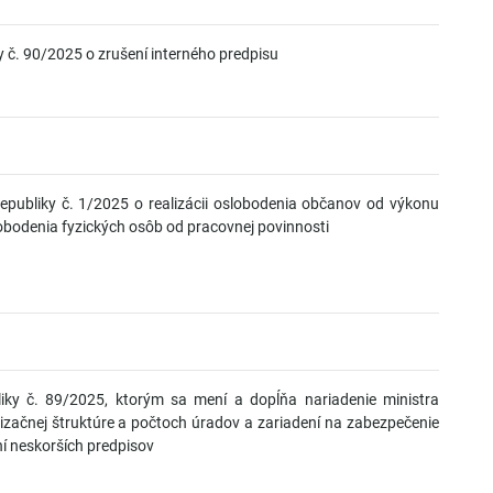
y č. 90/2025 o zrušení interného predpisu
epubliky č. 1/2025 o realizácii oslobodenia občanov od výkonu
lobodenia fyzických osôb od pracovnej povinnosti
liky č. 89/2025, ktorým sa mení a dopĺňa nariadenie ministra
izačnej štruktúre a počtoch úradov a zariadení na zabezpečenie
ní neskorších predpisov