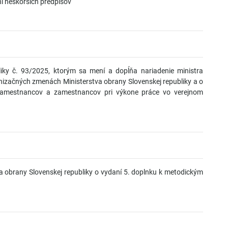
ní neskorších predpisov
liky č. 93/2025, ktorým sa mení a dopĺňa nariadenie ministra
nizačných zmenách Ministerstva obrany Slovenskej republiky a o
 zamestnancov a zamestnancov pri výkone práce vo verejnom
 obrany Slovenskej republiky o vydaní 5. doplnku k metodickým