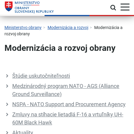
Prepnú
Skočiť na hlavnú navigáciu
Skočiť na obsah
Skočiť na bočný panel
Skočiť na pätičku
Kontakt
Prehlásenie o prístupnosti
Ministerstvo obrany
Modernizácia a rozvoj
Modernizácia a
rozvoj obrany
Modernizácia a rozvoj obrany
Štúdie uskutočniteľnosti
Medzinárodný program NATO - AGS (Alliance
Ground Surveillance)
NSPA - NATO Support and Procurement Agency
Zmluvy na stíhacie lietadlá F-16 a vrtuľníky UH-
60M Black Hawk
Aktuality