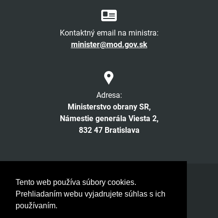
Kontaktný email na ministra:
minister@mod.gov.sk
Adresa:
Ministerstvo obrany SR,
Námestie generála Viesta 2,
832 47 Bratislava
Facebook
Twitter
Instagram
YouTube
Tento web používa súbory cookies.
Prehliadaním webu vyjadrujete súhlas s ich
© 2026 MOSR. Všetky práva vyhradené
používaním.
Verzia pre slabozrakých