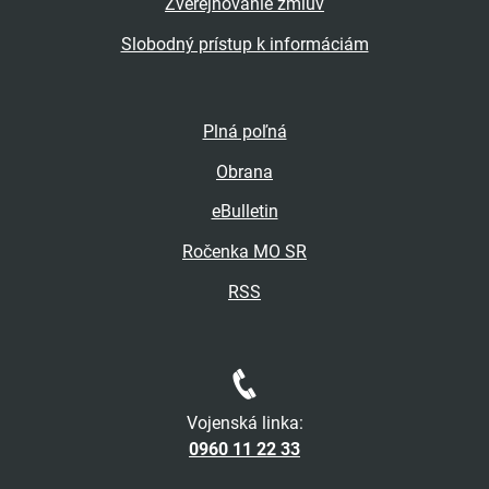
Zverejňovanie zmlúv
Slobodný prístup k informáciám
Plná poľná
Obrana
eBulletin
Ročenka MO SR
RSS
Vojenská linka:
0960 11 22 33