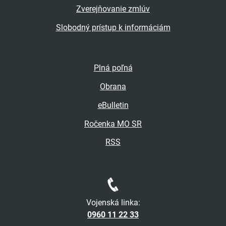
Zverejňovanie zmlúv
Slobodný prístup k informáciám
Plná poľná
Obrana
eBulletin
Ročenka MO SR
RSS
Vojenská linka:
0960 11 22 33