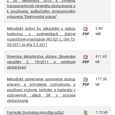
z 24. septembra 2010 k zvýšeniu
transparentnosti verejného obstarávania a
k používaniu aplikačného programového
vybavenia "Elektronická aukcia"
Metodický pokyn ku zákazkám s nízkou
2.89
hodnotou v podmienkach štátnej
.PDF
MB
rozpočtovej organizácie (RO 02) č.: ÚIA-73-
55/2011 zo dňa 5.5.2011
Smernice Ministerstva obrany Slovenskej
411.65
republiky č. 19/2011 o verejnom
.PDF
kB
obstarávaní
Metodické usmernenie upravujúce postup
177.30
prípravy a schválenia rozhodnutia o
.PDF
kB
používaní výzbroje, techniky a materiálu v
ozbrojených silách SR v procese
obstarávania
Formulár životopisu pre užšiu súťaž
7.72 kB