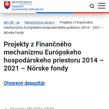
Prepnú
Skočiť na hlavnú navigáciu
Skočiť na obsah
Skočiť na bočný panel
Skočiť na pätičku
Kontakt
Prehlásenie o prístupnosti
MO SR - sk
Ministerstvo obrany
Projekty z Finančného
mechanizmu Európskeho hospodárskeho priestoru 2014 – 2021 –
Nórske fondy
Projekty z Finančného
mechanizmu Európskeho
hospodárskeho priestoru 2014 –
2021 – Nórske fondy
Otvorený depozitár