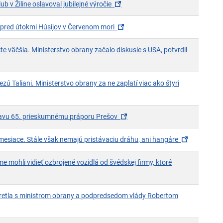
(otvorí sa v novom okne)
ub v Žiline oslavoval jubilejné výročie
(otvorí sa v novom okne)
de pred útokmi Húsijov v Červenom mori
te väčšia. Ministerstvo obrany začalo diskusie s USA, potvrdil
novom okne)
ú Taliani. Ministerstvo obrany za ne zaplatí viac ako štyri
ne)
(otvorí sa v novom okne)
tavu 65. prieskumnému práporu Prešov
(otvorí sa 
 mesiace. Stále však nemajú pristávaciu dráhu, ani hangáre
 mohli vidieť ozbrojené vozidlá od švédskej firmy, ktoré
orí sa v novom okne)
retla s ministrom obrany a podpredsedom vlády Robertom
ne)