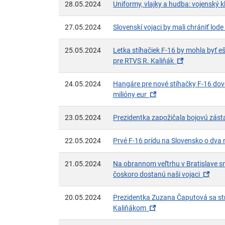
28.05.2024
Uniformy, vlajky a hudba: vojenský kl
27.05.2024
Slovenskí vojaci by mali chrániť lo
25.05.2024
Letka stíhačiek F-16 by mohla byť eš
(otvorí sa v 
pre RTVS R. Kaliňák
24.05.2024
Hangáre pre nové stíhačky F-16 dovez
(otvorí sa v novom ok
milióny eur
23.05.2024
Prezidentka zapožičala bojovú zás
22.05.2024
Prvé F-16 prídu na Slovensko o dva
21.05.2024
Na obrannom veľtrhu v Bratislave sme
(otv
čoskoro dostanú naši vojaci
20.05.2024
Prezidentka Zuzana Čaputová sa st
(otvorí sa v novom ok
Kaliňákom