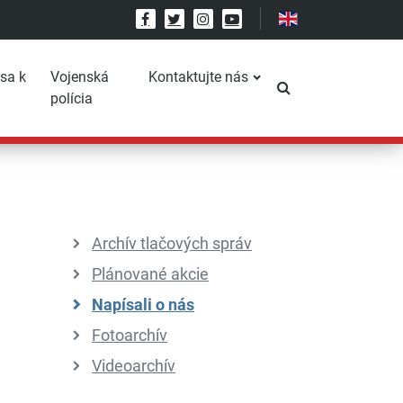
Facebook
Twitter
Instagram
YouTube
 sa k
Vojenská
Kontaktujte nás
Prepnúť vyhľadáv
polícia
Archív tlačových správ
Plánované akcie
Napísali o nás
Fotoarchív
Videoarchív