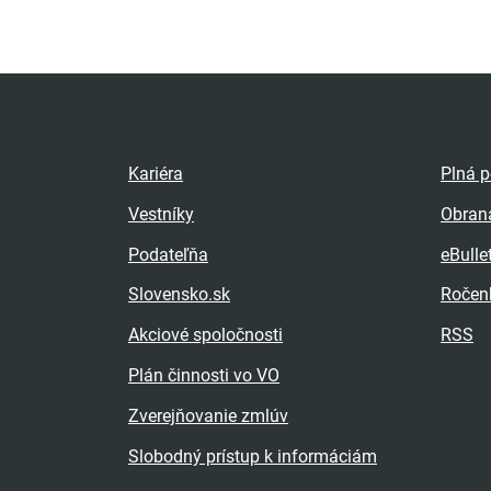
Kariéra
Plná 
Vestníky
Obran
Podateľňa
eBulle
Slovensko.sk
Ročen
Akciové spoločnosti
RSS
Plán činnosti vo VO
Zverejňovanie zmlúv
Slobodný prístup k informáciám