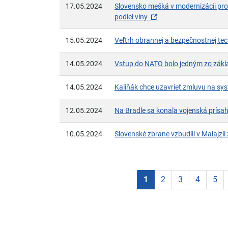
17.05.2024
Slovensko mešká v modernizácii prot
(otvorí sa v novom ok
podiel viny
15.05.2024
Veľtrh obrannej a bezpečnostnej te
14.05.2024
Vstup do NATO bolo jedným zo zákla
14.05.2024
Kaliňák chce uzavrieť zmluvu na sys
12.05.2024
Na Bradle sa konala vojenská prísaha
10.05.2024
Slovenské zbrane vzbudili v Malajzii 
Aktuálna stránka
1
2
3
4
5