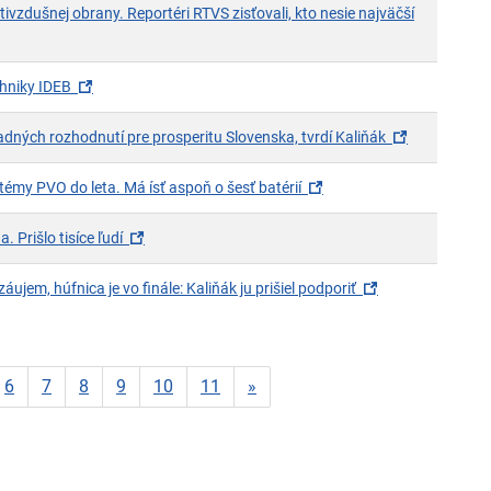
ivzdušnej obrany. Reportéri RTVS zisťovali, kto nesie najväčší
ne)
(otvorí sa v novom okne)
chniky IDEB
(otvorí sa v
dných rozhodnutí pre prosperitu Slovenska, tvrdí Kaliňák
(otvorí sa v novom okne)
témy PVO do leta. Má ísť aspoň o šesť batérií
(otvorí sa v novom okne)
. Prišlo tisíce ľudí
(otvorí sa v nov
záujem, húfnica je vo finále: Kaliňák ju prišiel podporiť
Nasledujuca-strana
6
7
8
9
10
11
»