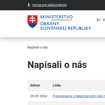
Verzia pre slabozrakých
81. 
Skočiť na hlavnú navigáciu
Skočiť na obsah
Skočiť na bočný panel
Skočiť na pätičku
Kontakt
Prehlásenie o prístupnosti
Napísali o nás
Napísali o nás
Dátum
Linka
29.05.2024
Pripomíname si Medzinárodný deň 