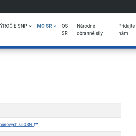
VÝROČIE SNP
MO SR
OS
Národné
Pridajte
SR
obranné sily
nám
(otvorí sa v novom okne)
mierových síl OSN