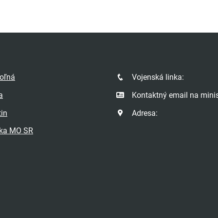
poľná
Vojenská linka:
a
Kontaktný email na minis
tin
Adresa:
ka MO SR