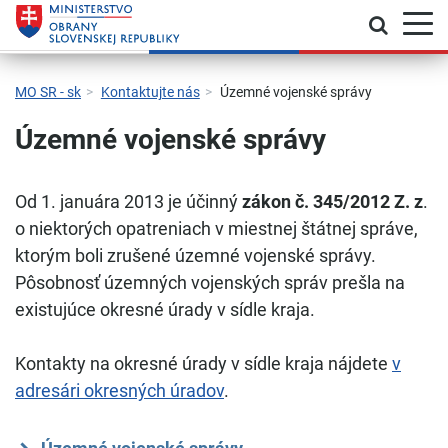
Prepnú
Skočiť na hlavnú navigáciu
Skočiť na obsah
Skočiť na bočný panel
Skočiť na pätičku
Kontakt
Prehlásenie o prístupnosti
MO SR - sk
Kontaktujte nás
Územné vojenské správy
Územné vojenské správy
Od 1. januára 2013 je účinný
zákon č. 345/2012 Z. z
.
o niektorých opatreniach v miestnej štátnej správe,
ktorým boli zrušené územné vojenské správy.
Pôsobnosť územných vojenských správ prešla na
existujúce okresné úrady v sídle kraja.
Kontakty na okresné úrady v sídle kraja nájdete
v
adresári okresných úradov
.