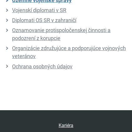
Územné vojenské správy
Vojenskí diplomati v SR
Diplomati OS SR v zahraničí
Oznamovanie protispoločenskej činnosti a
podozrení z korupcie
Organizácie združujúce a podporujúce vojnových
veteránov
Ochrana osobných údajov
Kariéra