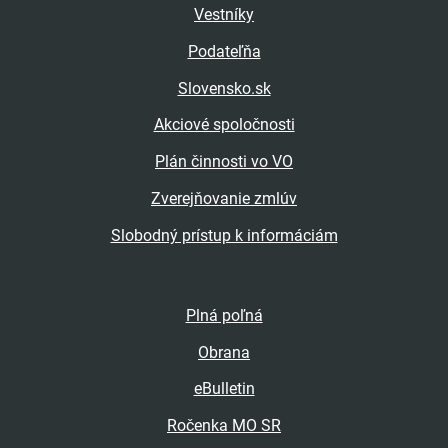
Vestníky
Podateľňa
Slovensko.sk
Akciové spoločnosti
Plán činnosti vo VO
Zverejňovanie zmlúv
Slobodný prístup k informáciám
Plná poľná
Obrana
eBulletin
Ročenka MO SR