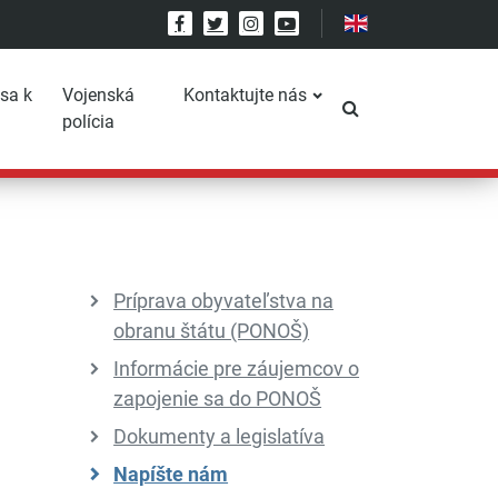
Facebook
Twitter
Instagram
YouTube
 sa k
Vojenská
Kontaktujte nás
Prepnúť vyhľadáv
polícia
Príprava obyvateľstva na
obranu štátu (PONOŠ)
Informácie pre záujemcov o
zapojenie sa do PONOŠ
Dokumenty a legislatíva
Napíšte nám