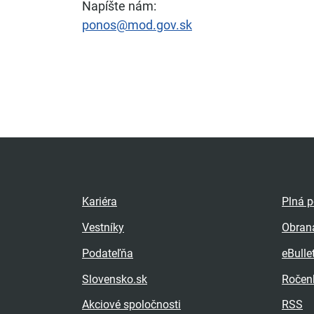
Napíšte nám:
ponos@mod.gov.sk
Kariéra
Plná 
Vestníky
Obran
Podateľňa
eBulle
Slovensko.sk
Ročen
Akciové spoločnosti
RSS