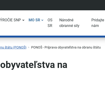
VÝROČIE SNP
MO SR
OS
Národné
Pridajte
SR
obranné sily
nám
anu štátu (PONOŠ)
PONOŠ - Príprava obyvateľstva na obranu štátu
obyvateľstva na