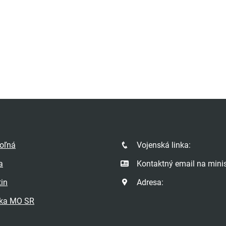
poľná
Vojenská linka:
a
Kontaktný email na minis
tin
Adresa:
ka MO SR