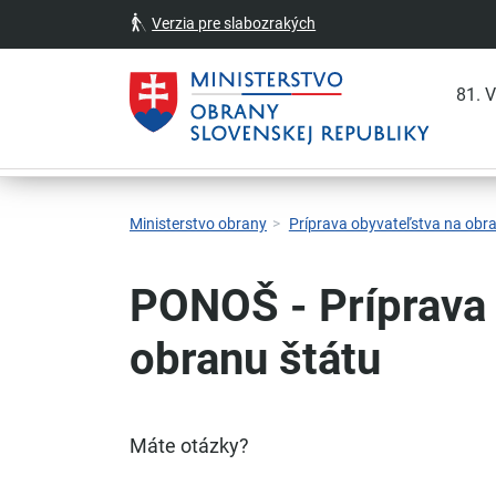
Verzia pre slabozrakých
81. 
Skočiť na hlavnú navigáciu
Skočiť na obsah
Skočiť na bočný panel
Skočiť na pätičku
Kontakt
Prehlásenie o prístupnosti
Ministerstvo obrany
Príprava obyvateľstva na obr
PONOŠ - Príprava 
obranu štátu
Máte otázky?