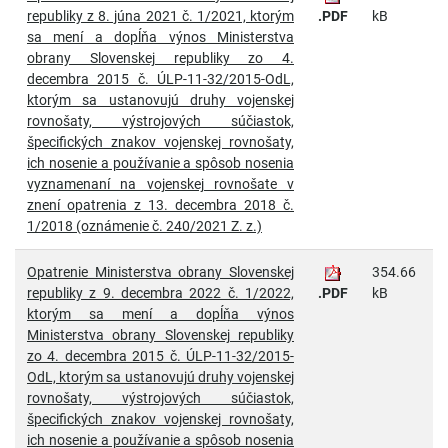
republiky z 8. júna 2021 č. 1/2021, ktorým
.PDF
kB
sa mení a dopĺňa výnos Ministerstva
obrany Slovenskej republiky zo 4.
decembra 2015 č. ÚLP-11-32/2015-OdL,
ktorým sa ustanovujú druhy vojenskej
rovnošaty, výstrojových súčiastok,
špecifických znakov vojenskej rovnošaty,
ich nosenie a používanie a spôsob nosenia
vyznamenaní na vojenskej rovnošate v
znení opatrenia z 13. decembra 2018 č.
1/2018 (oznámenie č. 240/2021 Z. z.)
Opatrenie Ministerstva obrany Slovenskej
354.66
republiky z 9. decembra 2022 č. 1/2022,
.PDF
kB
ktorým sa mení a dopĺňa výnos
Ministerstva obrany Slovenskej republiky
zo 4. decembra 2015 č. ÚLP-11-32/2015-
OdL, ktorým sa ustanovujú druhy vojenskej
rovnošaty, výstrojových súčiastok,
špecifických znakov vojenskej rovnošaty,
ich nosenie a používanie a spôsob nosenia