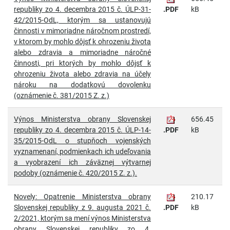
republiky zo 4. decembra 2015 č. ÚLP-31-
.PDF
kB
42/2015-OdL, ktorým sa ustanovujú
činnosti v mimoriadne náročnom prostredí,
v ktorom by mohlo dôjsť k ohrozeniu života
alebo zdravia a mimoriadne náročné
činnosti, pri ktorých by mohlo dôjsť k
ohrozeniu života alebo zdravia na účely
nároku na dodatkovú dovolenku
(oznámenie č. 381/2015 Z. z.)
Výnos Ministerstva obrany Slovenskej
656.45
republiky zo 4. decembra 2015 č. ÚLP-14-
.PDF
kB
35/2015-OdL o stupňoch vojenských
vyznamenaní, podmienkach ich udeľovania
a vyobrazení ich záväznej výtvarnej
podoby (oznámenie č. 420/2015 Z. z.).
Novely: Opatrenie Ministerstva obrany
210.17
Slovenskej republiky z 9. augusta 2021 č.
.PDF
kB
2/2021, ktorým sa mení výnos Ministerstva
obrany Slovenskej republiky zo 4.