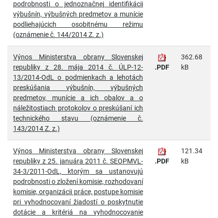
podrobnosti o jednoznačnej identifikácii
výbušnín, výbušných predmetov a munície
podliehajúcich osobitnému režimu
(oznámenie č. 144/2014 Z. z.)
Výnos Ministerstva obrany Slovenskej
362.68
republiky z 28. mája 2014 č. ÚLP-12-
.PDF
kB
13/2014-OdL o podmienkach a lehotách
preskúšania výbušnín, výbušných
predmetov, munície a ich obalov a o
náležitostiach protokolov o preskúšaní ich
technického stavu (oznámenie č.
143/2014 Z. z.)
Výnos Ministerstva obrany Slovenskej
121.34
republiky z 25. januára 2011 č. SEOPMVL-
.PDF
kB
34-3/2011-OdL, ktorým sa ustanovujú
podrobnosti o zložení komisie, rozhodovaní
komisie, organizácii práce, postupe komisie
pri vyhodnocovaní žiadostí o poskytnutie
dotácie a kritériá na vyhodnocovanie