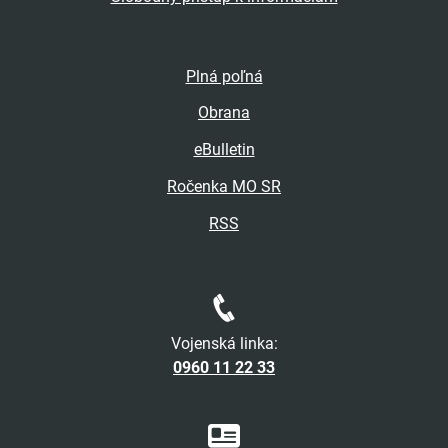
Plná poľná
Obrana
eBulletin
Ročenka MO SR
RSS
Vojenská linka:
0960 11 22 33