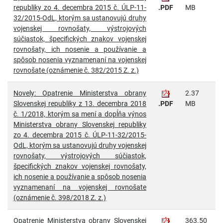
republiky zo 4. decembra 2015 č. ÚLP-11-
.PDF
MB
32/2015-OdL, ktorým sa ustanovujú druhy
vojenskej rovnošaty, výstrojových
súčiastok, špecifických znakov vojenskej
rovnošaty, ich nosenie a používanie a
spôsob nosenia vyznamenaní na vojenskej
rovnošate (oznámenie č. 382/2015 Z. z.)
Novely: Opatrenie Ministerstva obrany
2.37
Slovenskej republiky z 13. decembra 2018
.PDF
MB
č. 1/2018, ktorým sa mení a dopĺňa výnos
Ministerstva obrany Slovenskej republiky
zo 4. decembra 2015 č. ÚLP-11-32/2015-
OdL, ktorým sa ustanovujú druhy vojenskej
rovnošaty, výstrojových súčiastok,
špecifických znakov vojenskej rovnošaty,
ich nosenie a používanie a spôsob nosenia
vyznamenaní na vojenskej rovnošate
(oznámenie č. 398/2018 Z. z.)
Opatrenie Ministerstva obrany Slovenskej
363.50