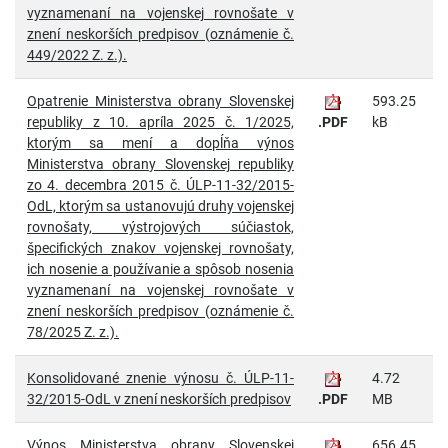
vyznamenaní na vojenskej rovnošate v
znení neskorších predpisov (oznámenie č.
449/2022 Z. z.).
Opatrenie Ministerstva obrany Slovenskej
593.25
republiky z 10. apríla 2025 č. 1/2025,
.PDF
kB
ktorým sa mení a dopĺňa výnos
Ministerstva obrany Slovenskej republiky
zo 4. decembra 2015 č. ÚLP-11-32/2015-
OdL, ktorým sa ustanovujú druhy vojenskej
rovnošaty, výstrojových súčiastok,
špecifických znakov vojenskej rovnošaty,
ich nosenie a používanie a spôsob nosenia
vyznamenaní na vojenskej rovnošate v
znení neskorších predpisov (oznámenie č.
78/2025 Z. z.).
Konsolidované znenie výnosu č. ÚLP-11-
4.72
32/2015-OdL v znení neskorších predpisov
.PDF
MB
Výnos Ministerstva obrany Slovenskej
656.45