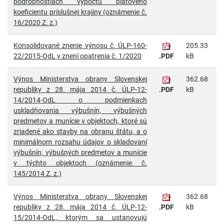
podrobnostiach výpočtu platového
koeficientu príslušnej krajiny (oznámenie č.
16/2020 Z. z.)
Konsolidované znenie výnosu č. ÚLP-160-
205.33
22/2015-OdL v znení opatrenia č. 1/2020
.PDF
kB
Výnos Ministerstva obrany Slovenskej
362.68
republiky z 28. mája 2014 č. ÚLP-12-
.PDF
kB
14/2014-OdL o podmienkach
uskladňovania výbušnín, výbušných
predmetov a munície v objektoch, ktoré sú
zriadené ako stavby na obranu štátu, a o
minimálnom rozsahu údajov o skladovaní
výbušnín, výbušných predmetov a munície
v týchto objektoch (oznámenie č.
145/2014 Z. z.)
Výnos Ministerstva obrany Slovenskej
362.68
republiky z 28. mája 2014 č. ÚLP-12-
.PDF
kB
15/2014-OdL, ktorým sa ustanovujú