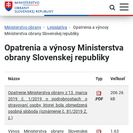
Prepnú
Skočiť na hlavnú navigáciu
Skočiť na obsah
Skočiť na bočný panel
Skočiť na pätičku
Kontakt
Prehlásenie o prístupnosti
Ministerstvo obrany
Legislatíva
Opatrenia a výnosy
Ministerstva obrany Slovenskej republiky
Opatrenia a výnosy Ministerstva
obrany Slovenskej republiky
Názov
Typ
Veľkosť
Opatrenie Ministerstva obrany z 13. marca
206.26
2019 č. 1/2019 o podrobnostiach o
.PDF
kB
stravovaní osoby, ktorej bola obmedzená
osobná sloboda (oznámenie č. 81/2019 Z.
z.)
Výnos Ministerstva obrany Slovenskej
1.63