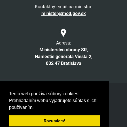
Kontaktný email na ministra:
minister@mod.gov.sk
Adresa:
Ministerstvo obrany SR,
Námestie generála Viesta 2,
832 47 Bratislava
Facebook
Twitter
Instagram
YouTube
Tento web používa súbory cookies.
Prehliadaním webu vyjadrujete súhlas s ich
© 2026 MOSR. Všetky práva vyhradené
používaním.
Verzia pre slabozrakých
Vyhlásenie o prístupnosti
Rozumiem!