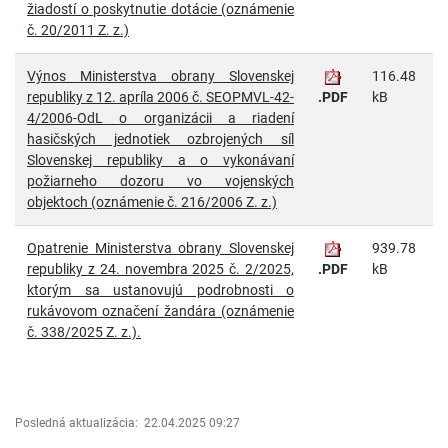
žiadostí o poskytnutie dotácie (oznámenie
č. 20/2011 Z. z.)
Výnos Ministerstva obrany Slovenskej
116.48
republiky z 12. apríla 2006 č. SEOPMVL-42-
.PDF
kB
4/2006-OdL o organizácii a riadení
hasičských jednotiek ozbrojených síl
Slovenskej republiky a o vykonávaní
požiarneho dozoru vo vojenských
objektoch (oznámenie č. 216/2006 Z. z.)
Opatrenie Ministerstva obrany Slovenskej
939.78
republiky z 24. novembra 2025 č. 2/2025,
.PDF
kB
ktorým sa ustanovujú podrobnosti o
rukávovom označení žandára (oznámenie
č. 338/2025 Z. z.).
Posledná aktualizácia:
22.04.2025 09:27