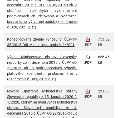
decembra 2015 č. ÚLP-14-35/2015-OdL o
stupňoch vojenských vyznamenaní,
podmienkach ich udeľovania a vyobrazení
ich záväznej výtvarnej podoby (oznámenie
č. 320/2021 Z. z.)
Konsolidované znenie výnosu č. ÚLP-14-
753.62
35/2015-OdL v znení opatrenia č. 2/2021
.PDF
kB
Výnos Ministerstva obrany Slovenskej
656.45
republiky zo 4. decembra 2015 č. ÚLP-160-
.PDF
kB
22/2015-OdL o podrobnostiach výpočtu
platového koeficientu príslušnej krajiny
(oznámenie č. 383/2015 Z. z.)
Novely: Opatrenie Ministerstva obrany
231.36
Slovenskej republiky z 15. januára 2020 č.
.PDF
kB
1/2020, ktorým sa mení výnos Ministerstva
obrany Slovenskej republiky zo 4.
decembra 2015 č. ÚLP-160-22/2015-OdL o